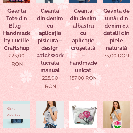
Geantă
Geantă
Geantă
Geantă de
Tote din
din denim
din denim
umăr din
Blug -
cu
albastru
denim cu
Handmade
aplicație
cu
detalii din
by Lucille
pisicuță –
aplicație
piele
Craftshop
design
croșetată
naturală
patchwork,
–
225,00
75,00
RON
lucrată
handmade,
RON
manual
unicat
225,00
157,00
RON
RON
Stoc
epuizat