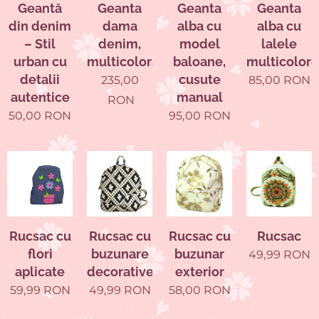
Geantă
Geanta
Geanta
Geanta
din denim
dama
alba cu
alba cu
– Stil
denim,
model
lalele
urban cu
multicolora
baloane,
multicolore
detalii
cusute
235,00
85,00
RON
autentice
manual
RON
50,00
RON
95,00
RON
Rucsac cu
Rucsac cu
Rucsac cu
Rucsac
flori
buzunare
buzunar
49,99
RON
aplicate
decorative
exterior
59,99
RON
49,99
RON
58,00
RON