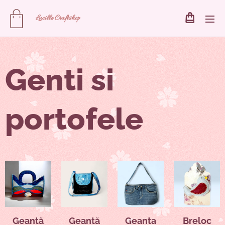
Lucille
Craftshop
Genti si
portofele
Geantă
Geantă
Geanta
Breloc