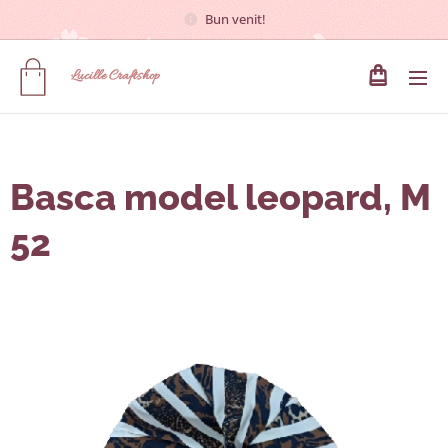
Bun venit!
Lucille
Craftshop
Basca model leopard, M
52