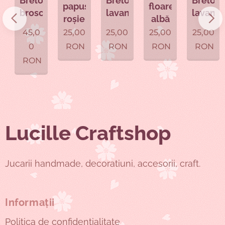
c
Breloc
Breloc
Breloc
papusa
floare
uța
broscuța
lavandă
lavandă
roșie
albă
45,0
25,00
25,00
25,00
25,00
0
RON
RON
RON
RON
RON
Lucille Craftshop
Jucarii handmade, decoratiuni, accesorii, craft.
Informații
Politica de confidențialitate