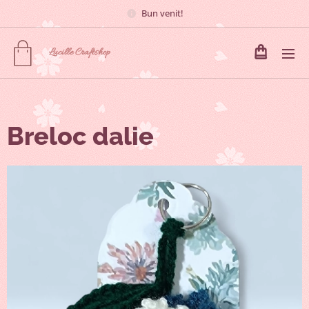
Bun venit!
Lucille
Craftshop
Breloc dalie