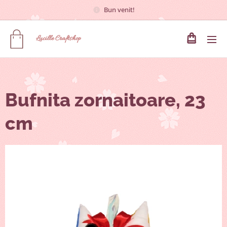
Bun venit!
Lucille
Craftshop
Bufnita zornaitoare, 23
cm