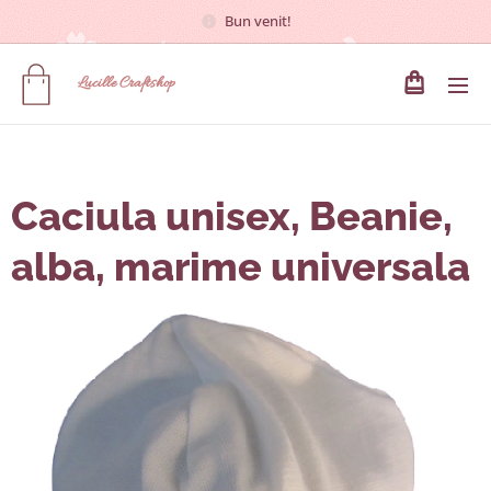
Bun venit!
Lucille
Craftshop
Caciula unisex, Beanie,
alba, marime universala