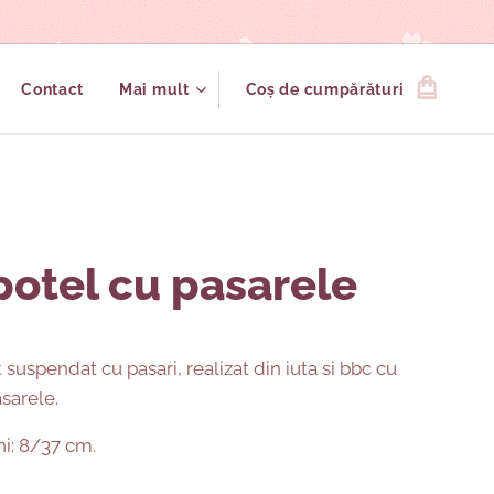
Contact
Mai mult
Coș de cumpărături
potel cu pasarele
uspendat cu pasari, realizat din iuta si bbc cu
asarele.
i: 8/37 cm.