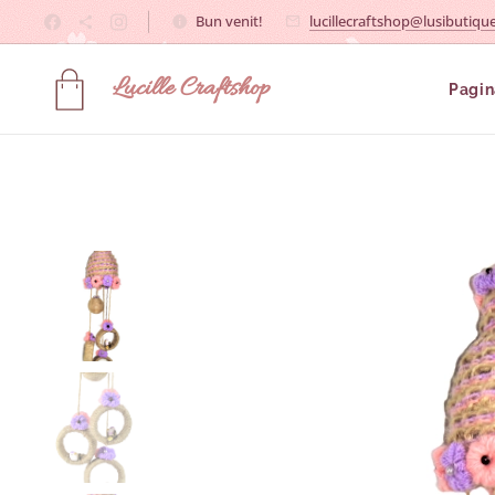
Bun venit!
lucillecraftshop@lusibutique
Lucille
Craftshop
Pagin