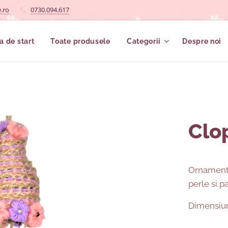
.ro
0730.094.617
a de start
Toate produsele
Categorii
Despre noi
Clo
Ornament s
perle si p
Dimensiun