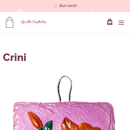
Bun venit!
Lucille
Craftshop
Crini