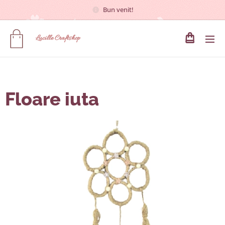
Bun venit!
Lucille
Craftshop
Floare iuta