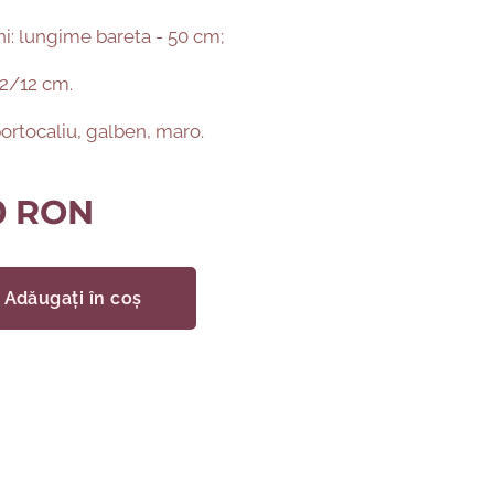
i: lungime bareta - 50 cm;
22/12 cm.
ortocaliu, galben, maro.
0
RON
Adăugați în coș