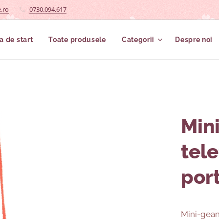
.ro
0730.094.617
a de start
Toate produsele
Categorii
Despre noi
Min
tel
por
Mini-gean