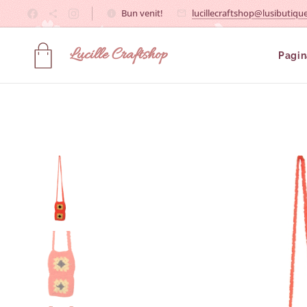
Bun venit!
lucillecraftshop@lusibutique
Lucille
Craftshop
Pagin