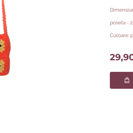
Dimensiun
poseta - 
Culoare: p
29,9