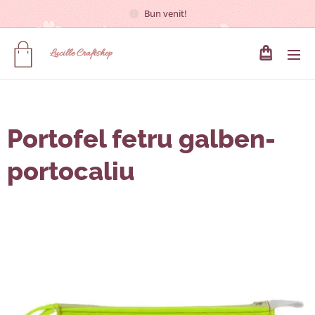
Bun venit!
Lucille
Craftshop
Portofel fetru galben-
portocaliu