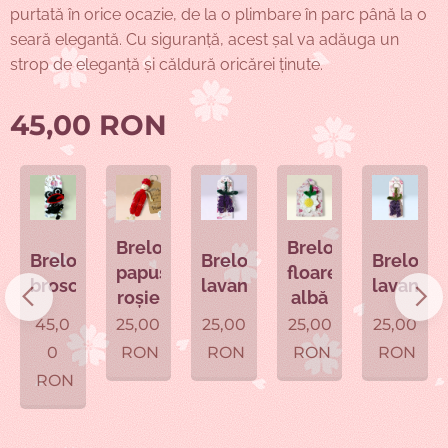
purtată în orice ocazie, de la o plimbare în parc până la o
seară elegantă. Cu siguranță, acest șal va adăuga un
strop de eleganță și căldură oricărei ținute.
45,00
RON
Breloc
Breloc
c
Breloc
Breloc
Breloc
papusa
floare
uța
broscuța
lavandă
lavandă
roșie
albă
45,0
25,00
25,00
25,00
25,00
0
RON
RON
RON
RON
RON