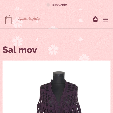
Bun venit!
Lucille
Craftshop
Sal mov