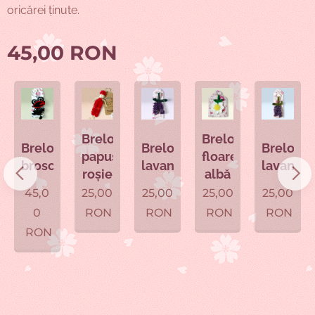
oricărei ținute.
45,00
RON
Breloc
Breloc
c
Breloc
Breloc
Breloc
papusa
floare
uța
broscuța
lavandă
lavandă
roșie
albă
45,0
25,00
25,00
25,00
25,00
0
RON
RON
RON
RON
RON