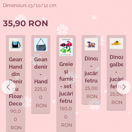
Dimensiuni 23/10/12 cm.
35,90
RON
Dinozaur
Dinozaur
ă
Geantă
Geanta
Greierele
galben
-
Handmade
denim
și
-
jucărie
din
-
furnica
jucărie
fetru
m
Denim
Handmade
- set
fetru
25,00
cu
225,0
jucării
25,00
ă
Floare
RON
0
fetru
RON
l
Decorativă
RON
150,0
90,0
0
0
RON
RON