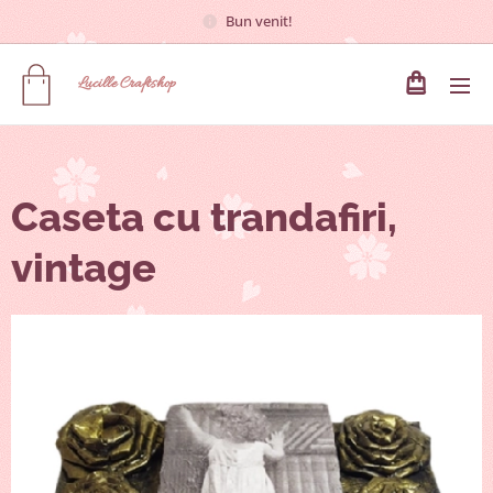
Bun venit!
Lucille
Craftshop
Caseta cu trandafiri,
vintage