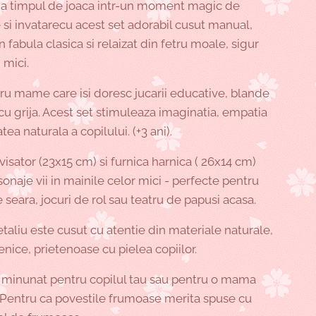
a timpul de joaca intr-un moment magic de
 si invatarecu acest set adorabil cusut manual,
in fabula clasica si relaizat din fetru moale, sigur
 mici.
tru mame care isi doresc jucarii educative, blande
 cu grija. Acest set stimuleaza imaginatia, empatia
atea naturala a copilului. (+3 ani).
visator (23x15 cm) si furnica harnica ( 26x14 cm)
onaje vii in mainile celor mici - perfecte pentru
 seara, jocuri de rol sau teatru de papusi acasa.
taliu este cusut cu atentie din materiale naturale,
nice, prietenoase cu pielea copiilor.
minunat pentru copilul tau sau pentru o mama
. Pentru ca povestile frumoase merita spuse cu