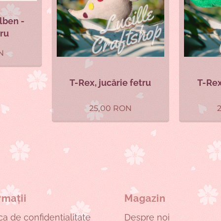
lben -
tru
N
T-Rex, jucărie fetru
T-Rex
25,00
RON
rmații
Magazin
ica de confidențialitate
Despre noi