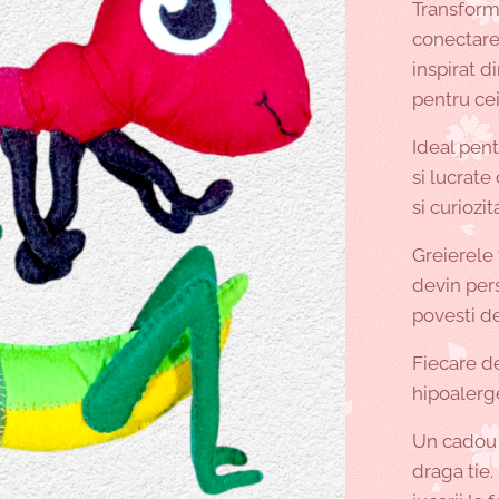
Transform
conectare
inspirat d
pentru cei
Ideal pen
si lucrate
si curiozit
Greierele 
devin pers
povesti de
Fiecare de
hipoalerge
Un cadou 
draga tie