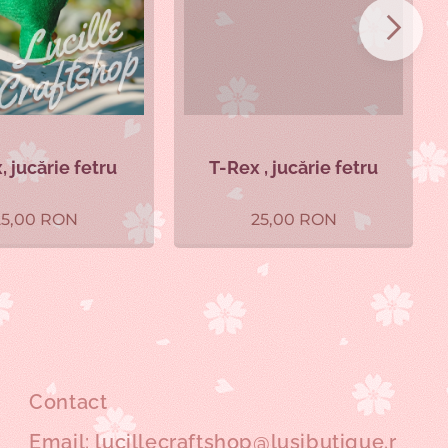
, jucărie fetru
T-Rex , jucărie fetru
25,00
RON
25,00
RON
Contact
Email: lucillecraftshop@lusibutique.r