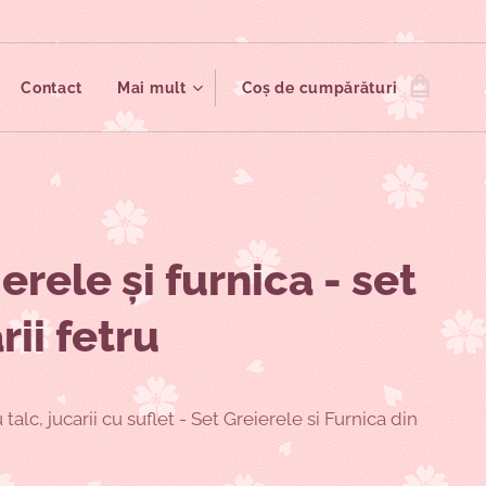
Contact
Mai mult
Coș de cumpărături
erele și furnica - set
rii fetru
 talc, jucarii cu suflet - Set Greierele si Furnica din