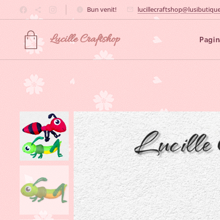
Bun venit!
lucillecraftshop@lusibutique
Lucille
Craftshop
Pagin