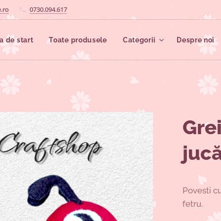
.ro
0730.094.617
a de start
Toate produsele
Categorii
Despre noi
Grei
jucă
Povesti cu
fetru.