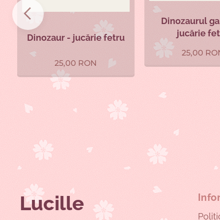
Dinozaurul ga
jucărie fe
Dinozaur - jucărie fetru
25,00
RO
25,00
RON
Lucille
Info
Polit