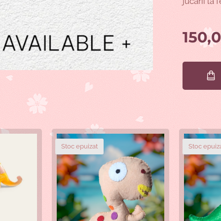
jucarii la
150,
Stoc epuizat
Stoc epuiz