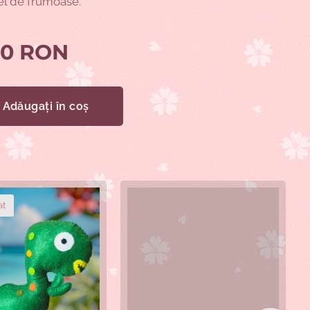
 fel de frumoase.
00
RON
Adăugați în coș
at