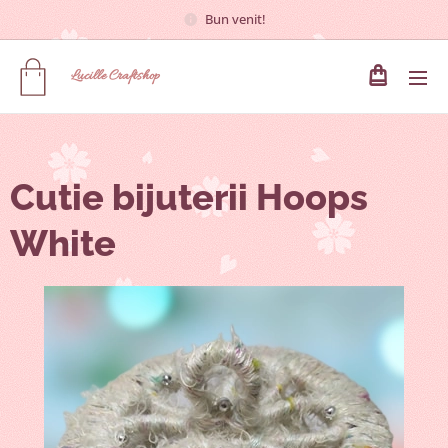
Bun venit!
Lucille
Craftshop
Cutie bijuterii Hoops
White