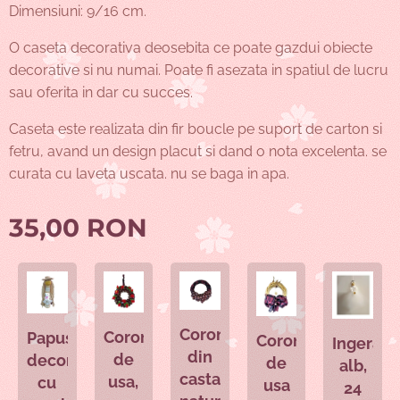
Dimensiuni: 9/16 cm.
O caseta decorativa deosebita ce poate gazdui obiecte
decorative si nu numai. Poate fi asezata in spatiul de lucru
sau oferita in dar cu succes.
Caseta este realizata din fir boucle pe suport de carton si
fetru, avand un design placut si dand o nota excelenta. se
curata cu laveta uscata. nu se baga in apa.
35,00
RON
Coronita
Coronita
Papusa
Coronita
Ingeras
din
de
decor
de
alb,
castane
usa,
cu
usa
24