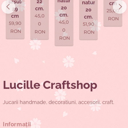
naturale,
22
ursulet,
nature,
cm
ș
20
cm.
29
20
25,00
cm.
cm
45,0
cm.
RON
mioară
45,0
59,90
0
51,90
0
RON
RON
RON
RON
Lucille Craftshop
Jucarii handmade, decoratiuni, accesorii, craft.
Informații