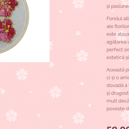
și pasiunea
Fondul alb
ale floril
este atașa
agățarea u
perfect si
estetică ș
Această pi
ci și o am
dovadă a f
și dragos
mult decât
poveste de