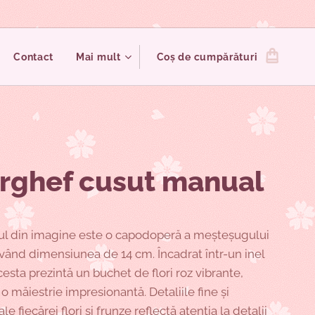
Contact
Mai mult
Coș de cumpărături
rghef cusut manual
l din imagine este o capodoperă a meșteșugului
vând dimensiunea de 14 cm. Încadrat într-un inel
acesta prezintă un buchet de flori roz vibrante,
o măiestrie impresionantă. Detaliile fine și
le fiecărei flori și frunze reflectă atenția la detalii