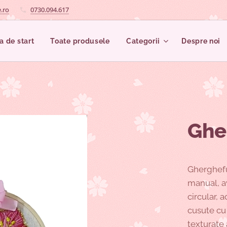
.ro
0730.094.617
a de start
Toate produsele
Categorii
Despre noi
Ghe
Gherghefu
manual, a
circular, 
cusute cu 
texturate a