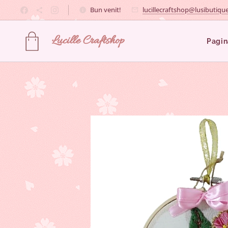
Bun venit!
lucillecraftshop@lusibutique
Lucille
Craftshop
Pagin