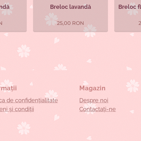
andă
Breloc lavandă
Breloc f
N
25,00
RON
rmații
Magazin
ica de confidențialitate
Despre noi
ni și condiții
Contactați-ne