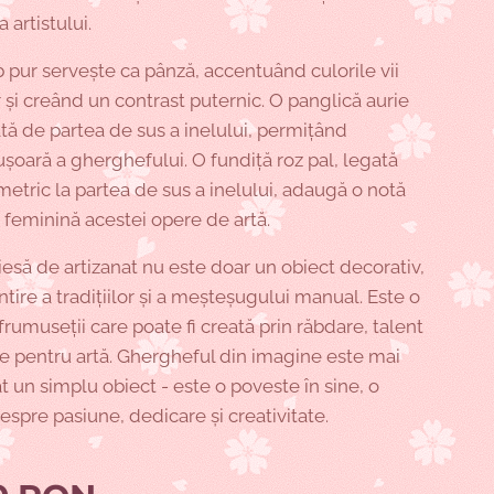
 artistului.
 pur servește ca pânză, accentuând culorile vii
or și creând un contrast puternic. O panglică aurie
tă de partea de sus a inelului, permițând
șoară a gherghefului. O fundiță roz pal, legată
metric la partea de sus a inelului, adaugă o notă
i feminină acestei opere de artă.
esă de artizanat nu este doar un obiect decorativ,
intire a tradițiilor și a meșteșugului manual. Este o
rumuseții care poate fi creată prin răbdare, talent
te pentru artă. Ghergheful din imagine este mai
 un simplu obiect - este o poveste în sine, o
spre pasiune, dedicare și creativitate.