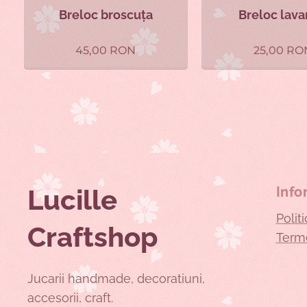
Breloc broscuța
Breloc lav
45,00
RON
25,00
RO
Lucille
Info
Polit
Craftshop
Terme
Jucarii handmade, decoratiuni,
accesorii, craft.