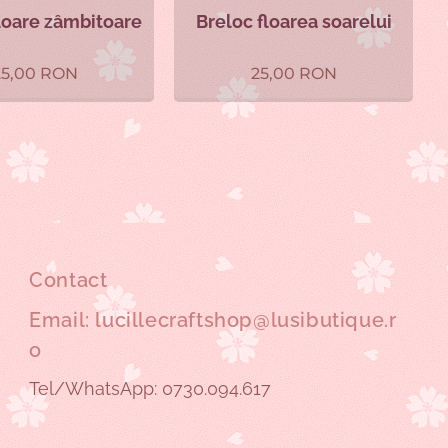
loare zâmbitoare
Breloc floarea soarelui
25,00
RON
25,00
RON
Contact
Email: lucillecraftshop@lusibutique.r
o
Tel/WhatsApp: 0730.094.617