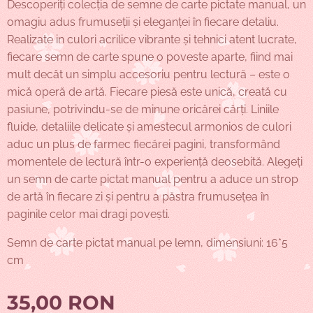
Descoperiți colecția de semne de carte pictate manual, un
omagiu adus frumuseții și eleganței în fiecare detaliu.
Realizate in culori acrilice vibrante și tehnici atent lucrate,
fiecare semn de carte spune o poveste aparte, fiind mai
mult decât un simplu accesoriu pentru lectură – este o
mică operă de artă. Fiecare piesă este unică, creată cu
pasiune, potrivindu-se de minune oricărei cărți. Liniile
fluide, detaliile delicate și amestecul armonios de culori
aduc un plus de farmec fiecărei pagini, transformând
momentele de lectură într-o experiență deosebită. Alegeți
un semn de carte pictat manual pentru a aduce un strop
de artă în fiecare zi și pentru a păstra frumusețea în
paginile celor mai dragi povești.
Semn de carte pictat manual pe lemn, dimensiuni: 16*5
cm
35,00
RON