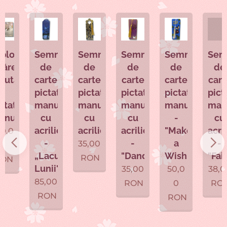
u
Semn
Semn
Semn
Semn
Semn
ia
de
de
de
de
de
"
carte
carte
carte
carte
carte
pictate
pictate
pictate
pictat
pictate
manual
manual
manual
manual
manual
l
cu
cu
cu
-
cu
acrilice
acrilice
acrilice
"Make
acrilice
-
-
a
-
35,00
„Lacul
"Dandelion'
Wish"
"Fairy"
RON
Lunii"
35,00
50,0
38,00
85,00
RON
0
RON
RON
RON