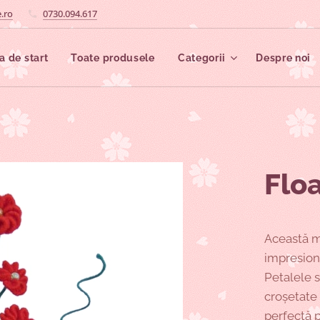
.ro
0730.094.617
a de start
Toate produsele
Categorii
Despre noi
Floa
Această m
impresion
Petalele s
croșetate
perfectă p