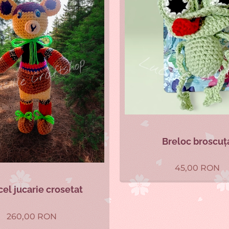
Breloc broscuț
45,00
RON
cel jucarie crosetat
260,00
RON