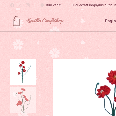
Bun venit!
lucillecraftshop@lusibutique
Lucille
Craftshop
Pagin