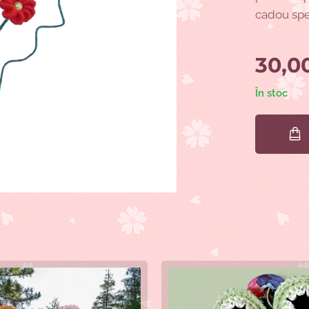
cadou spe
30,0
În stoc