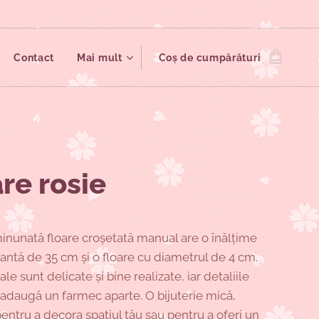
Contact
Mai mult
Coș de cumpărături
re rosie
inunată floare croșetată manual are o înălțime
antă de 35 cm și o floare cu diametrul de 4 cm.
ale sunt delicate și bine realizate, iar detaliile
 adaugă un farmec aparte. O bijuterie mică,
entru a decora spațiul tău sau pentru a oferi un