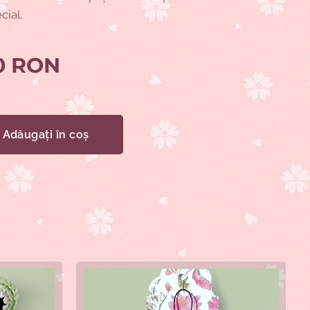
cial.
0
RON
Adăugați în coș