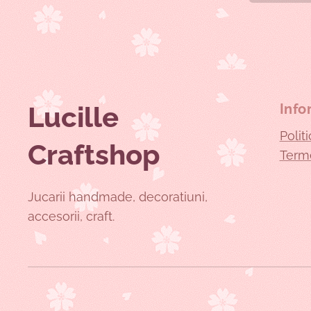
Lucille
Info
Polit
Craftshop
Terme
Jucarii handmade, decoratiuni,
accesorii, craft.