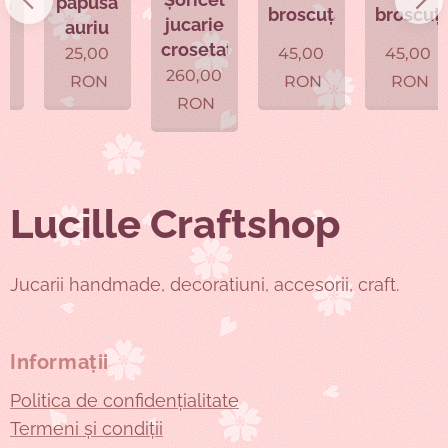
papusa
broscuța
broscuța
jucarie
auriu
crosetat
25,00
45,00
45,00
260,00
RON
RON
RON
RON
Lucille Craftshop
Jucarii handmade, decoratiuni, accesorii, craft.
Informații
Politica de confidențialitate
Termeni și condiții