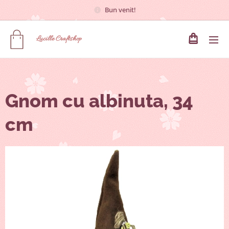
Bun venit!
Lucille
Craftshop
Gnom cu albinuta, 34
cm