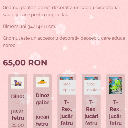
Gnomul poate fi obiect decorativ, un cadou exceptional
sau o jucarie pentru copilul tau.
Dimensiuni: 34/14/11 cm.
Gnomul este un accesoriu decorativ deosebit, care aduce
noroc.
65,00
RON
Stoc
Stoc
epuizat
epuizat
Dinozaurul
Dinozaur
ele
T-
T-
T-
galben
-
Rex,
Rex,
Rex ,
-
jucărie
a
jucărie
jucărie
jucărie
jucărie
fetru
fetru
fetru
fetru
fetru
25,00