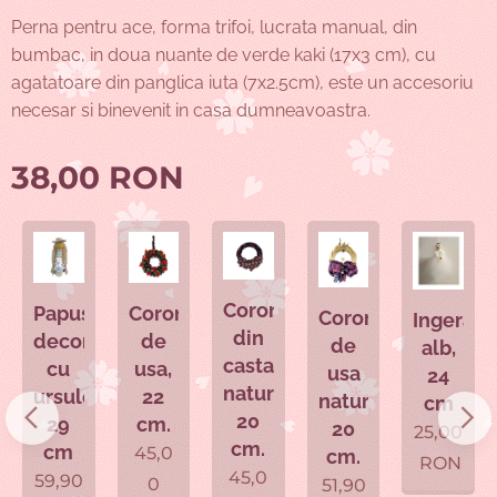
Perna pentru ace, forma trifoi, lucrata manual, din
bumbac, in doua nuante de verde kaki (17x3 cm), cu
agatatoare din panglica iuta (7x2.5cm), este un accesoriu
necesar si binevenit in casa dumneavoastra.
38,00
RON
Coronita
Coronita
Papusa
Coronita
Ingeras
din
de
decor
de
alb,
castane
usa,
cu
usa
24
naturale,
22
ursulet,
nature,
cm
ș
20
cm.
29
20
25,00
cm.
cm
45,0
cm.
RON
mioară
45,0
59,90
0
51,90