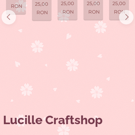
25,00
25,00
25,00
25,00
RON
RON
RON
RON
RON
Lucille Craftshop