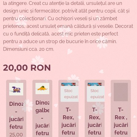
la atingere. Creat cu atenție la detalii, ursulețul are un
design unic și fermecător, potrivit atât pentru copii, cât și
pentru colecționari. Cu ochișori veseli și un zâmbet
prietenos, acest ursuleț emană căldură și veselie. Decorat
cu o fundiță delicată, acest mic prieten este perfect
pentru a aduce un strop de bucurie în orice cămin.
Dimensiuni cca. 20 cm.
20,00
RON
Stoc
Stoc
epuizat
epuizat
Dinozaurul
Dinozaur
ele
T-
T-
T-
galben
-
Rex,
Rex,
Rex ,
-
jucărie
a
jucărie
jucărie
jucărie
jucărie
fetru
fetru
fetru
fetru
fetru
25,00