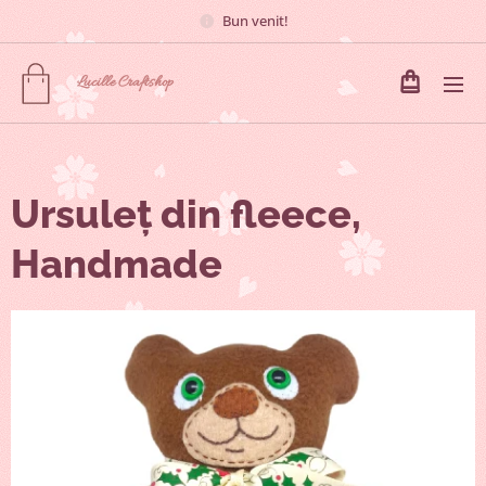
Bun venit!
Lucille
Craftshop
Ursuleț din fleece,
Handmade