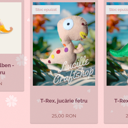
Stoc epuizat
Stoc epuiz
lben -
tru
N
T-Rex, jucărie fetru
T-Rex
25,00
RON