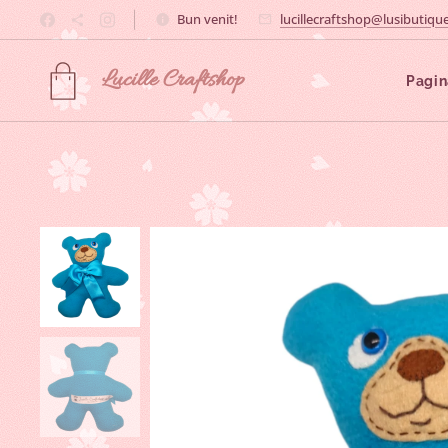
Bun venit!
lucillecraftshop@lusibutique
Lucille
Craftshop
Pagin