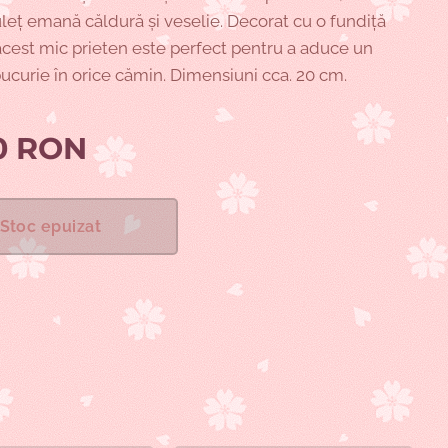
leț emană căldură și veselie. Decorat cu o fundiță
 acest mic prieten este perfect pentru a aduce un
bucurie în orice cămin. Dimensiuni cca. 20 cm.
0
RON
Stoc epuizat