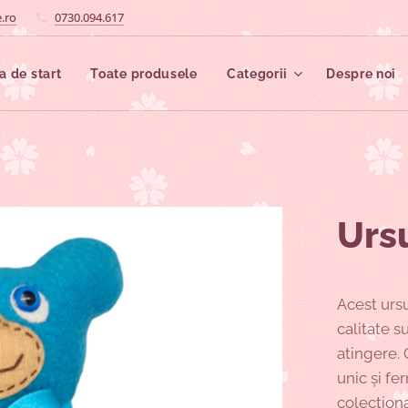
.ro
0730.094.617
a de start
Toate produsele
Categorii
Despre noi
Urs
Acest ursu
calitate s
atingere. 
unic și fe
colecționa