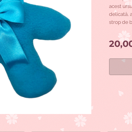
acest ursu
delicată,
strop de 
20,0