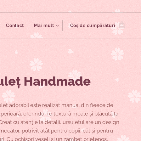
Contact
Mai mult
Coș de cumpărături
uleț Handmade
leț adorabil este realizat manual din fleece de
uperioară, oferindu-i o textură moale și plăcută la
Creat cu atenție la detalii, ursulețul are un design
rmecător, potrivit atât pentru copii, cât și pentru
ri. Cu ochișori veseli și un zâmbet prietenos,