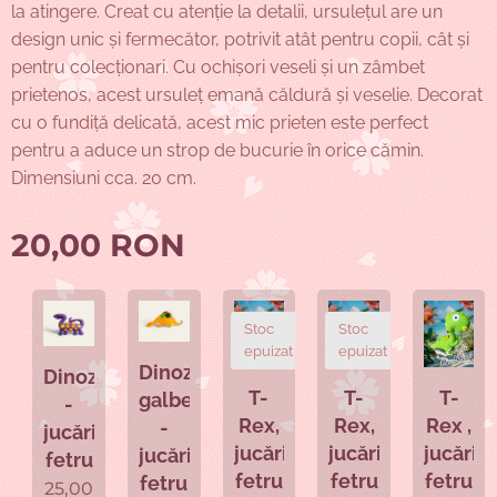
la atingere. Creat cu atenție la detalii, ursulețul are un
design unic și fermecător, potrivit atât pentru copii, cât și
pentru colecționari. Cu ochișori veseli și un zâmbet
prietenos, acest ursuleț emană căldură și veselie. Decorat
cu o fundiță delicată, acest mic prieten este perfect
pentru a aduce un strop de bucurie în orice cămin.
Dimensiuni cca. 20 cm.
20,00
RON
Stoc
Stoc
epuizat
epuizat
Dinozaurul
Dinozaur
ele
T-
T-
T-
galben
-
Rex,
Rex,
Rex ,
-
jucărie
a
jucărie
jucărie
jucărie
jucărie
fetru
fetru
fetru
fetru
fetru
25,00