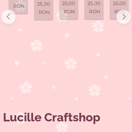
25,00
25,00
25,00
25,00
RON
RON
RON
RON
RON
Lucille Craftshop