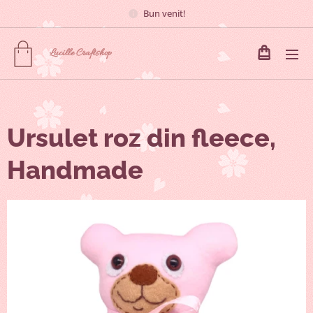
Bun venit!
Lucille
Craftshop
Ursulet roz din fleece,
Handmade