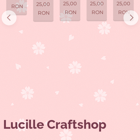
25,00
25,00
25,00
25,00
RON
RON
RON
RON
RON
Lucille Craftshop