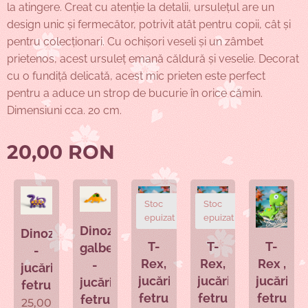
la atingere. Creat cu atenție la detalii, ursulețul are un
design unic și fermecător, potrivit atât pentru copii, cât și
pentru colecționari. Cu ochișori veseli și un zâmbet
prietenos, acest ursuleț emană căldură și veselie. Decorat
cu o fundiță delicată, acest mic prieten este perfect
pentru a aduce un strop de bucurie în orice cămin.
Dimensiuni cca. 20 cm.
20,00
RON
Stoc
Stoc
epuizat
epuizat
Dinozaurul
Dinozaur
ele
T-
T-
T-
galben
-
Rex,
Rex,
Rex ,
-
jucărie
a
jucărie
jucărie
jucărie
jucărie
fetru
fetru
fetru
fetru
fetru
25,00