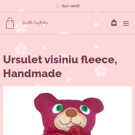
Bun venit!
Lucille
Craftshop
Ursulet visiniu fleece,
Handmade