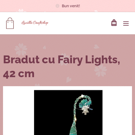
Bun venit!
Lucille
Craftshop
Bradut cu Fairy Lights,
42 cm