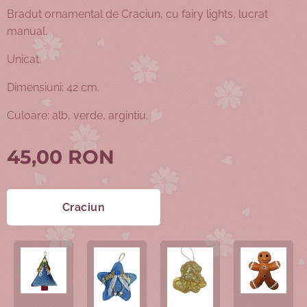
Bradut ornamental de Craciun, cu fairy lights, lucrat
manual.
Unicat.
Dimensiuni: 42 cm.
Culoare: alb, verde, argintiu.
45,00
RON
Craciun