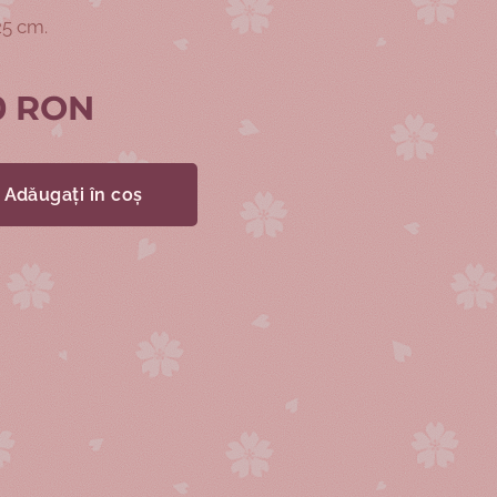
25 cm.
0
RON
Adăugați în coș