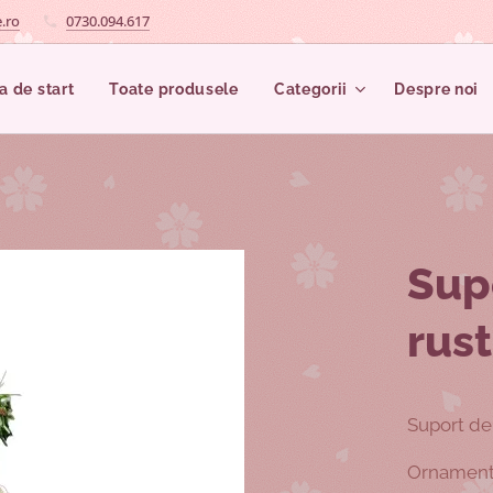
.ro
0730.094.617
a de start
Toate produsele
Categorii
Despre noi
Sup
rust
Suport de
Ornament 