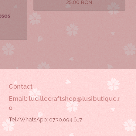
25,00
RON
ipsos
Contact
Email: lucillecraftshop@lusibutique.r
o
Tel/WhatsApp: 0730.094.617