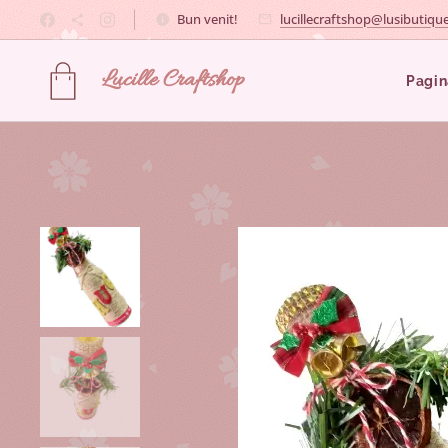
Bun venit!
lucillecraftshop@lusibutique
Lucille
Craftshop
Pagin