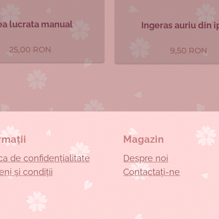
ea lucrata manual
Ingeras auriu din 
25,00
RON
9,50
RON
rmații
Magazin
ica de confidențialitate
Despre noi
ni și condiții
Contactați-ne