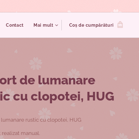
Contact
Mai mult
Coș de cumpărături
ort de lumanare
ic cu clopotei, HUG
 lumanare rustic cu clopotei, HUG
realizat manual.