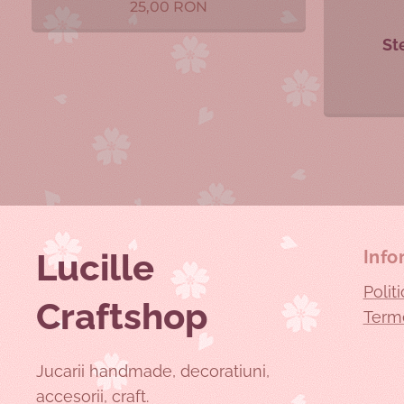
25,00
RON
St
Lucille
Info
Polit
Craftshop
Terme
Jucarii handmade, decoratiuni,
accesorii, craft.