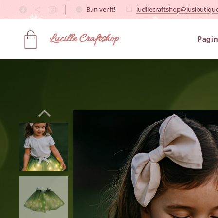
Bun venit!
lucillecraftshop@lusibutique
Lucille
Craftshop
Pagin