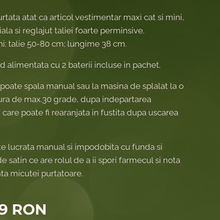
urtata atat ca articol vestimentar maxi cat si mini,
ala si reglajut taliei foarte perminsive.
i: talie 50-80 cm; lungime 38 cm.
 alimentata cu 2 baterii incluse in pachet.
 poate spala manual sau la masina de splalat la o
ra de max.30 grade, dupa indepartarea
i, care poate fi rearanjata in fustita dupa uscarea
te lucrata manual si impodobita cu funda si
e satin ce are rolul de a ii spori farmecul si nota
ta micutei purtatoare.
99
RON