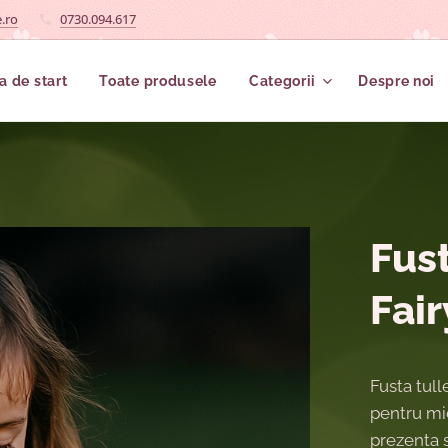
.ro
0730.094.617
a de start
Toate produsele
Categorii
Despre noi
Fus
Fair
Fusta tull
pentru mic
prezenta s