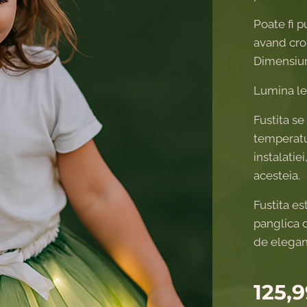
Poate fi p
avand croi
Dimensiun
Lumina led
Fustita se
temperatu
instalatie
acesteia.
Fustita es
panglica d
de elegan
125,