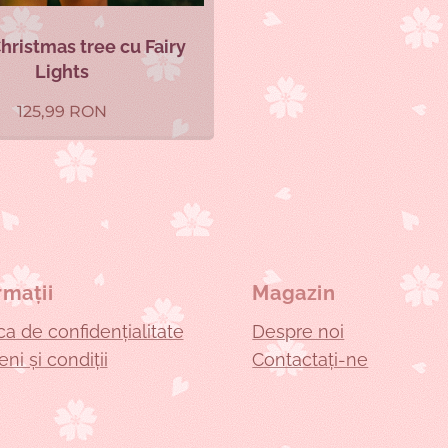
hristmas tree cu Fairy
Lights
125,99
RON
rmații
Magazin
ica de confidențialitate
Despre noi
ni și condiții
Contactați-ne