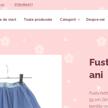
.ro
0730.094.617
a de start
Toate produsele
Categorii
Despre noi
Fust
ani
Fusta feti
55 cm. Din
bentita din