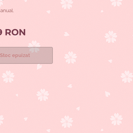
anual.
9
RON
Stoc epuizat