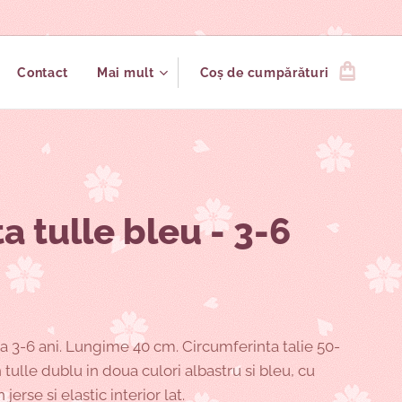
Contact
Mai mult
Coș de cumpărături
a tulle bleu - 3-6
ta 3-6 ani. Lungime 40 cm. Circumferinta talie 50-
 tulle dublu in doua culori albastru si bleu, cu
 jerse si elastic interior lat.