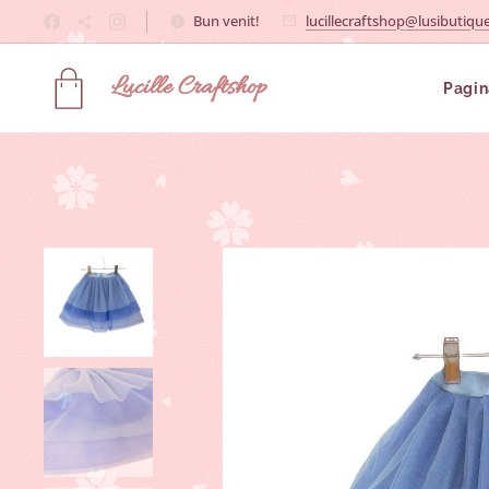
Bun venit!
lucillecraftshop@lusibutique
Lucille
Craftshop
Pagin