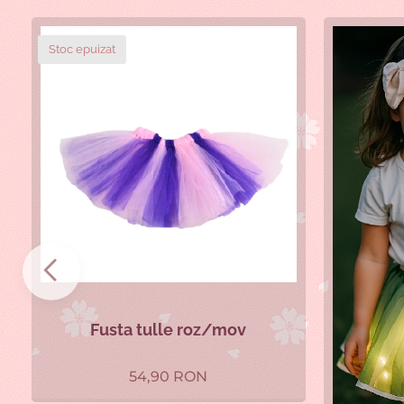
Stoc epuizat
y
Fusta tulle roz/mov
54,90
RON