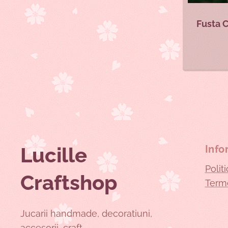
Fusta C
Lucille
Info
Polit
Craftshop
Terme
Jucarii handmade, decoratiuni,
accesorii, craft.