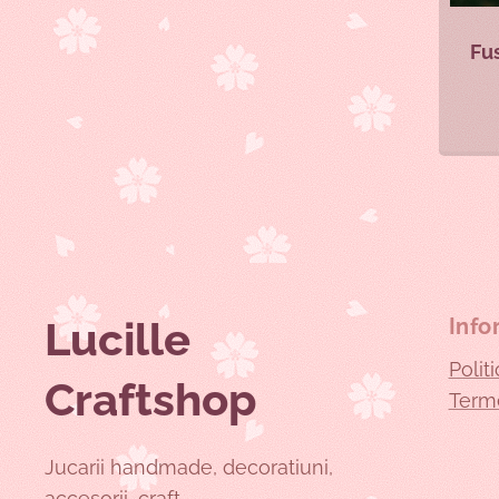
Fusta C
Lucille
Info
Polit
Craftshop
Terme
Jucarii handmade, decoratiuni,
accesorii, craft.