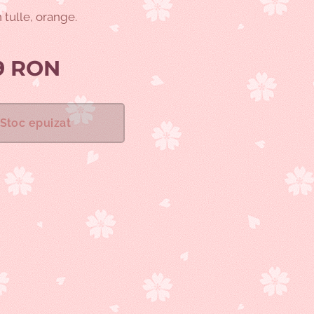
n tulle, orange.
9
RON
Stoc epuizat