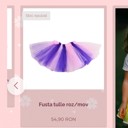
Stoc epuizat
y
Fusta tulle roz/mov
54,90
RON