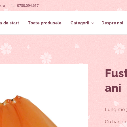
.ro
0730.094.617
a de start
Toate produsele
Categorii
Despre noi
Fust
ani
Lungime 3
Cu banda e