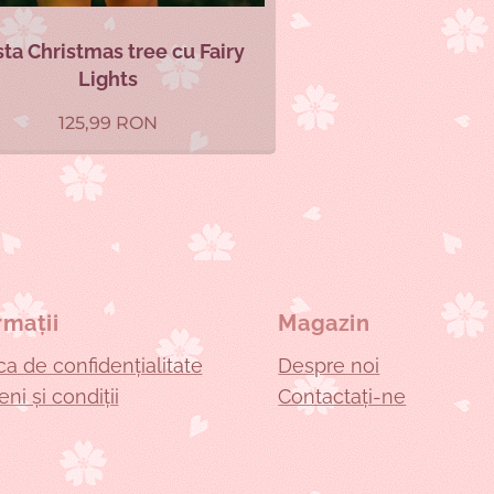
hristmas tree cu Fairy
Lights
125,99
RON
rmații
Magazin
ica de confidențialitate
Despre noi
ni și condiții
Contactați-ne