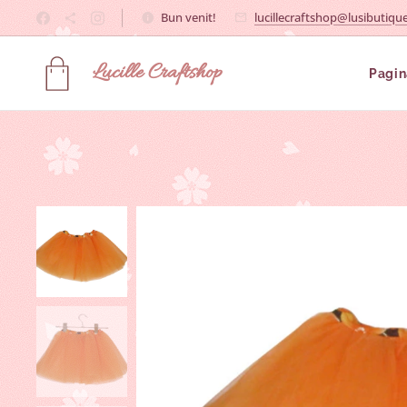
Bun venit!
lucillecraftshop@lusibutique
Lucille
Craftshop
Pagin