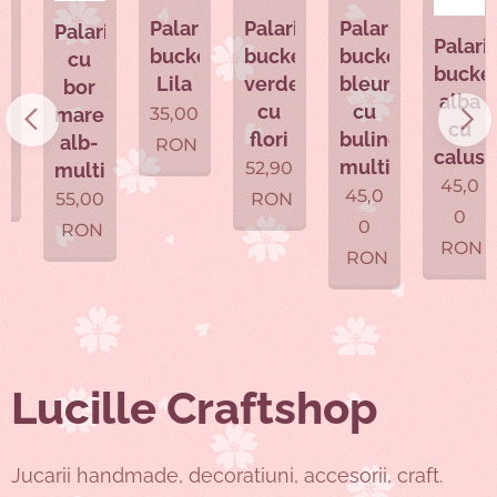
e
Palarie
Palarie
Palarie
Palarie
t
Palarie
bucket,
bucket,
bucket
cu
bucket,
verde
bleumarin
Lila
bor
alba
cu
cu
35,00
mare,
cu
flori
buline
alb-
RON
calusari
multicolore
52,90
multicolora
45,0
45,0
RON
55,00
0
0
RON
RON
RON
Lucille Craftshop
Jucarii handmade, decoratiuni, accesorii, craft.