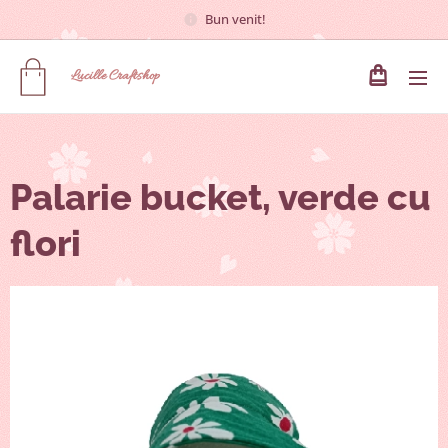
Bun venit!
Lucille
Craftshop
Palarie bucket, verde cu
flori