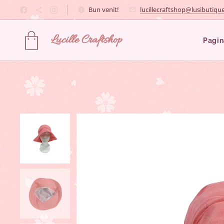
Bun venit!
lucillecraftshop@lusibutique
Lucille
Craftshop
Pagin