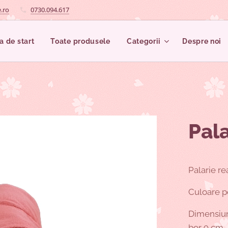
.ro
0730.094.617
a de start
Toate produsele
Categorii
Despre noi
Pala
Palarie re
Culoare p
Dimensiuni
bor 9 cm.