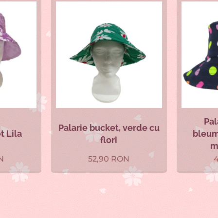
Pal
Palarie bucket, verde cu
t Lila
bleum
flori
m
N
52,90
RON
4