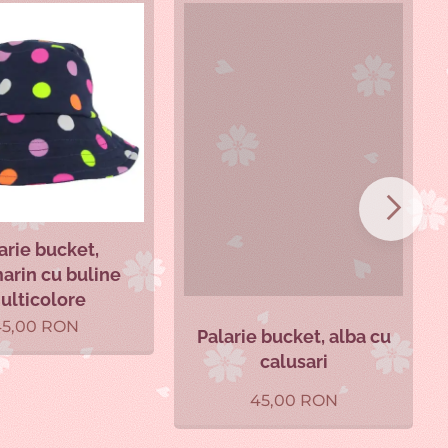
arie bucket,
arin cu buline
ulticolore
5,00
RON
Palarie bucket, alba cu
calusari
45,00
RON